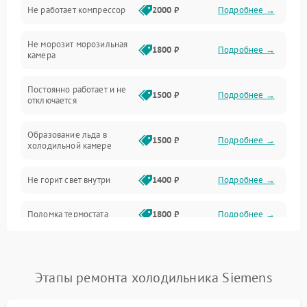
Не работает компрессор
2000 ₽
Подробнее →
Электропитание
Не морозит морозильная
Дренаж
1800 ₽
Подробнее →
камера
Оттайка
Постоянно работает и не
1500 ₽
Подробнее →
отключается
Программное обеспечение
Образование льда в
1500 ₽
Подробнее →
холодильной камере
Не горит свет внутри
1400 ₽
Подробнее →
Поломка термостата
1800 ₽
Подробнее →
Не работает вентилятор
1800 ₽
Подробнее →
Этапы ремонта холодильника Siemens
Поломка системы No Frost
2600 ₽
Подробнее →