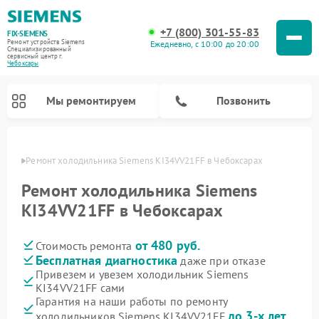
+7 (800) 301-55-83
FIX-SIEMENS
Ремонт устройств Siemens
Ежедневно, с 10:00 до 20:00
Специализированный
cервисный центр г.
Чебоксары
Мы ремонтируем
Позвонить
сарах
Ремонт холодильника Siemens KI34VV21FF в Чебоксарах
Ремонт холодильника Siemens
KI34VV21FF в Чебоксарах
от 480 руб.
Стоимость ремонта
Бесплатная диагностика
даже при отказе
Привезем и увезем холодильник Siemens
KI34VV21FF сами
Ремонт стиральных машин Siemens
Ремонт варочных панелей Siemens
Ремонт микроволновых печей Siemens
Ремонт холодильных камер Siemens
Ремонт морозильных камер Siemens
Ремонт посудомоечных машин Siemens
Ремонт водонагревателей Siemens
Ремонт духовых шкафов Siemens
Ремонт парогенераторов Siemens
Гарантия на наши работы по ремонту
до 3-х лет
холодильников Siemens KI34VV21FF