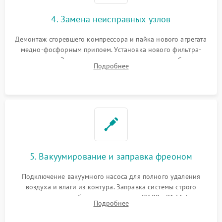
4. Замена неисправных узлов
Демонтаж сгоревшего компрессора и пайка нового агрегата
медно-фосфорным припоем. Установка нового фильтра-
осушителя. Замена изношенных вентиляторов обдува,
Подробнее
сломанных заслонок или поврежденных дверных петель.
5. Вакуумирование и заправка фреоном
Подключение вакуумного насоса для полного удаления
воздуха и влаги из контура. Заправка системы строго
дозированным объемом хладагента (R600a, R134a) по
Подробнее
электронным весам. Контроль рабочего давления в системе.