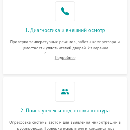
Образование конденсата
1800 ₽
Подробнее →
на стенках
Сбой в работе инвертора
2100 ₽
Подробнее →
1. Диагностика и внешний осмотр
Запах горелого при
2000 ₽
Подробнее →
Проверка температурных режимов, работы компрессора и
работе
целостности уплотнителей дверей. Измерение
сопротивления обмоток мотора, проверка термостата и
Не включается
Подробнее
1000 ₽
Подробнее →
считывание кодов ошибок с электронного дисплея.
холодильник
Проблемы с системой
автоматической
1800 ₽
Подробнее →
разморозки
2. Поиск утечек и подготовка контура
Опрессовка системы азотом для выявления микротрещин в
трубопроводе. Проверка испарителя и конденсатора