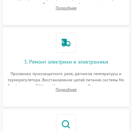
течеискателем. Демонтаж старого фильтра-осушителя и
Подробнее
продувка капиллярной трубки для устранения засоров.
3. Ремонт электрики и электроники
Прозвонка пускозащитного реле, датчиков температуры и
терморегулятора. Восстановление цепей питания системы No
Frost, включая ТЭН оттайки и вентилятор. Ремонт или замена
Подробнее
платы управления при сбоях алгоритмов.