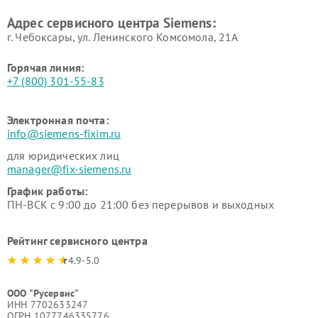
Ремонт сервоприводов
Ремонт морозильных камер
Адрес сервисного центра Siemens:
Siemens
Siemens
г. Чебоксары, ул. Ленинского Комсомола, 21А
Горячая линия:
+7 (800) 301-55-83
Электронная почта:
info@siemens-fixim.ru
для юридических лиц
manager@fix-siemens.ru
График работы:
ПН-ВСК с 9:00 до 21:00 без перерывов и выходных
Рейтинг сервисного центра
4.9-5.0
ООО "Русервис"
ИНН 7702633247
ОГРН 1077746335776