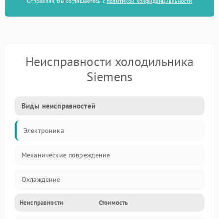
Отправляя, Вы соглашаетесь с
политикой конфиденциальности
Неисправности холодильника
Siemens
Виды неисправностей
Электроника
Механические повреждения
Охлаждение
Неисправности
Стоимость
Механика