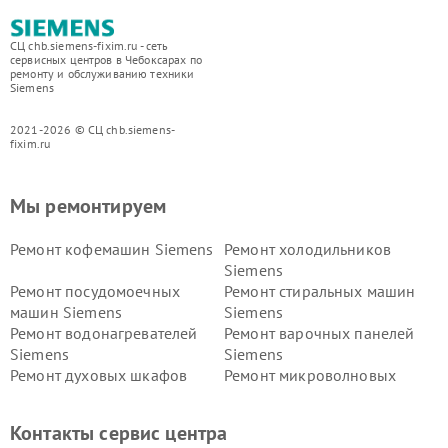
СЦ chb.siemens-fixim.ru - сеть
сервисных центров в Чебоксарах по
ремонту и обслуживанию техники
Siemens
2021-2026 © СЦ chb.siemens-
fixim.ru
Мы ремонтируем
Ремонт кофемашин Siemens
Ремонт холодильников
Siemens
Ремонт посудомоечных
Ремонт стиральных машин
машин Siemens
Siemens
Ремонт водонагревателей
Ремонт варочных панелей
Siemens
Siemens
Ремонт духовых шкафов
Ремонт микроволновых
Siemens
печей Siemens
Ремонт парогенераторов
Ремонт холодильных камер
Контакты сервис центра
Siemens
Siemens