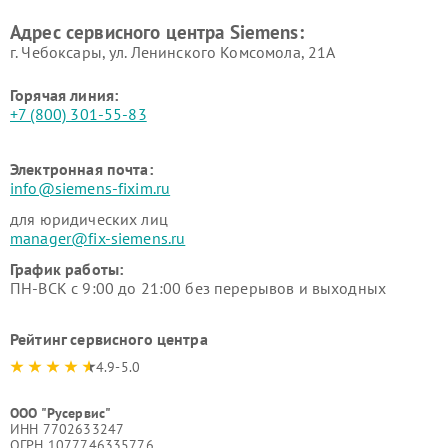
Ремонт сервоприводов
Ремонт морозильных камер
Адрес сервисного центра Siemens:
Siemens
Siemens
г. Чебоксары, ул. Ленинского Комсомола, 21А
Горячая линия:
+7 (800) 301-55-83
Электронная почта:
info@siemens-fixim.ru
для юридических лиц
manager@fix-siemens.ru
График работы:
ПН-ВСК с 9:00 до 21:00 без перерывов и выходных
Рейтинг сервисного центра
4.9-5.0
ООО "Русервис"
ИНН 7702633247
ОГРН 1077746335776