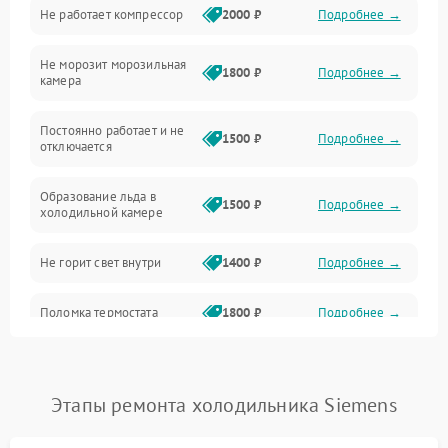
Не работает компрессор
2000 ₽
Подробнее →
Электропитание
Не морозит морозильная
Дренаж
1800 ₽
Подробнее →
камера
Оттайка
Постоянно работает и не
1500 ₽
Подробнее →
отключается
Программное обеспечение
Образование льда в
1500 ₽
Подробнее →
холодильной камере
Не горит свет внутри
1400 ₽
Подробнее →
Поломка термостата
1800 ₽
Подробнее →
Не работает вентилятор
1800 ₽
Подробнее →
Этапы ремонта холодильника Siemens
Поломка системы No Frost
2600 ₽
Подробнее →