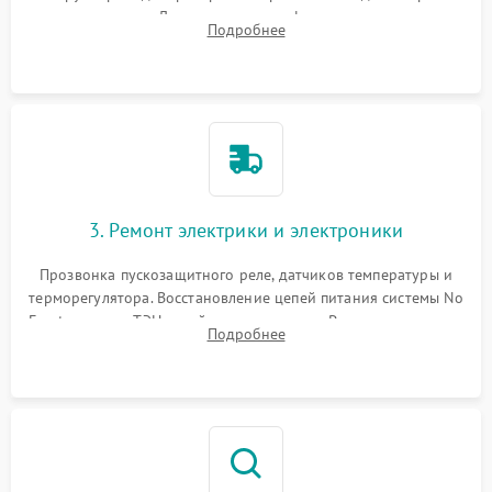
течеискателем. Демонтаж старого фильтра-осушителя и
Подробнее
продувка капиллярной трубки для устранения засоров.
3. Ремонт электрики и электроники
Прозвонка пускозащитного реле, датчиков температуры и
терморегулятора. Восстановление цепей питания системы No
Frost, включая ТЭН оттайки и вентилятор. Ремонт или замена
Подробнее
платы управления при сбоях алгоритмов.