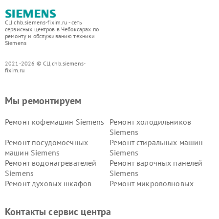
СЦ chb.siemens-fixim.ru - сеть
сервисных центров в Чебоксарах по
ремонту и обслуживанию техники
Siemens
2021-2026 © СЦ chb.siemens-
fixim.ru
Мы ремонтируем
Ремонт кофемашин Siemens
Ремонт холодильников
Siemens
Ремонт посудомоечных
Ремонт стиральных машин
машин Siemens
Siemens
Ремонт водонагревателей
Ремонт варочных панелей
Siemens
Siemens
Ремонт духовых шкафов
Ремонт микроволновых
Siemens
печей Siemens
Ремонт парогенераторов
Ремонт холодильных камер
Контакты сервис центра
Siemens
Siemens