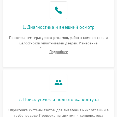
Образование конденсата
1800 ₽
Подробнее →
на стенках
Сбой в работе инвертора
2100 ₽
Подробнее →
1. Диагностика и внешний осмотр
Запах горелого при
2000 ₽
Подробнее →
Проверка температурных режимов, работы компрессора и
работе
целостности уплотнителей дверей. Измерение
сопротивления обмоток мотора, проверка термостата и
Не включается
Подробнее
1000 ₽
Подробнее →
считывание кодов ошибок с электронного дисплея.
холодильник
Проблемы с системой
автоматической
1800 ₽
Подробнее →
разморозки
2. Поиск утечек и подготовка контура
Опрессовка системы азотом для выявления микротрещин в
трубопроводе. Проверка испарителя и конденсатора