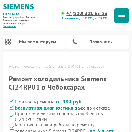
+7 (800) 301-55-83
FIX-SIEMENS
Ремонт устройств Siemens
Ежедневно, с 10:00 до 20:00
Специализированный
cервисный центр г.
Чебоксары
Мы ремонтируем
Позвонить
сарах
Ремонт холодильника Siemens CI24RP01 в Чебоксарах
Ремонт холодильника Siemens
CI24RP01 в Чебоксарах
от 480 руб.
Стоимость ремонта
Бесплатная диагностика
даже при отказе
Привезем и увезем холодильник Siemens
CI24RP01 сами
Ремонт стиральных машин Siemens
Ремонт варочных панелей Siemens
Ремонт микроволновых печей Siemens
Ремонт холодильных камер Siemens
Ремонт морозильных камер Siemens
Ремонт посудомоечных машин Siemens
Ремонт водонагревателей Siemens
Ремонт духовых шкафов Siemens
Ремонт парогенераторов Siemens
Гарантия на наши работы по ремонту
до 3-х лет
холодильников Siemens CI24RP01