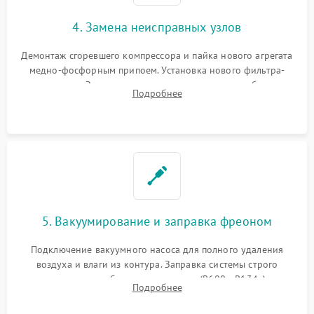
4. Замена неисправных узлов
Демонтаж сгоревшего компрессора и пайка нового агрегата
медно-фосфорным припоем. Установка нового фильтра-
осушителя. Замена изношенных вентиляторов обдува,
Подробнее
сломанных заслонок или поврежденных дверных петель.
5. Вакуумирование и заправка фреоном
Подключение вакуумного насоса для полного удаления
воздуха и влаги из контура. Заправка системы строго
дозированным объемом хладагента (R600a, R134a) по
Подробнее
электронным весам. Контроль рабочего давления в системе.