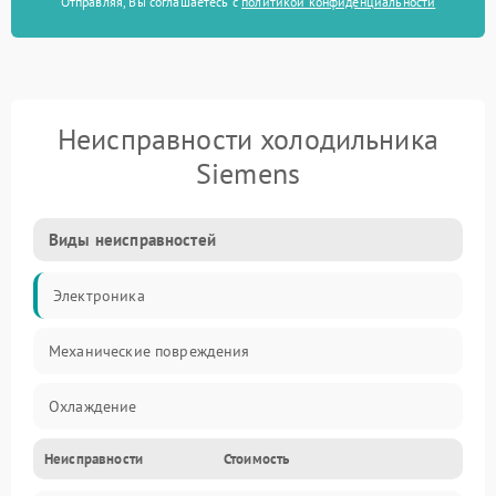
Отправляя, Вы соглашаетесь с
политикой конфиденциальности
Неисправности холодильника
Siemens
Виды неисправностей
Электроника
Механические повреждения
Охлаждение
Неисправности
Стоимость
Механика