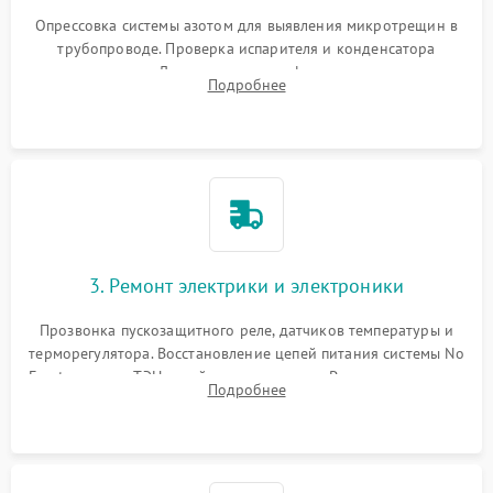
Опрессовка системы азотом для выявления микротрещин в
трубопроводе. Проверка испарителя и конденсатора
течеискателем. Демонтаж старого фильтра-осушителя и
Подробнее
продувка капиллярной трубки для устранения засоров.
3. Ремонт электрики и электроники
Прозвонка пускозащитного реле, датчиков температуры и
терморегулятора. Восстановление цепей питания системы No
Frost, включая ТЭН оттайки и вентилятор. Ремонт или замена
Подробнее
платы управления при сбоях алгоритмов.