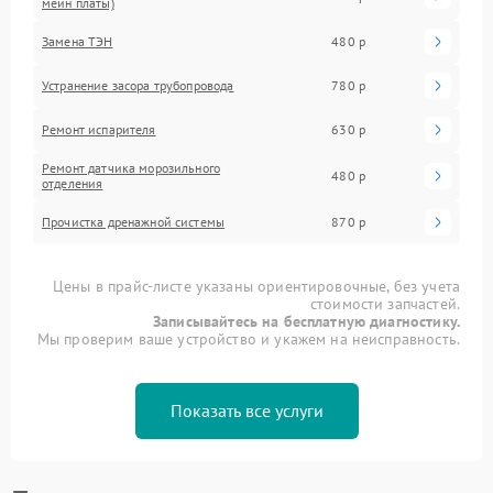
мейн платы)
Замена ТЭН
480 р
Устранение засора трубопровода
780 р
Ремонт испарителя
630 р
Ремонт датчика морозильного
480 р
отделения
Прочистка дренажной системы
870 р
Цены в прайс-листе указаны ориентировочные, без учета
стоимости запчастей.
Записывайтесь на бесплатную диагностику.
Мы проверим ваше устройство и укажем на неисправность.
Показать все услуги