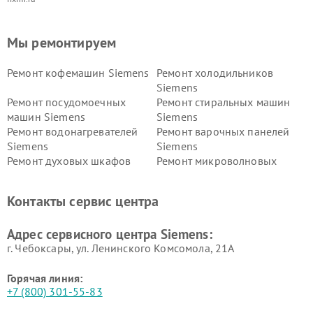
Мы ремонтируем
Ремонт кофемашин Siemens
Ремонт холодильников
Siemens
Ремонт посудомоечных
Ремонт стиральных машин
машин Siemens
Siemens
Ремонт водонагревателей
Ремонт варочных панелей
Siemens
Siemens
Ремонт духовых шкафов
Ремонт микроволновых
Siemens
печей Siemens
Ремонт парогенераторов
Ремонт холодильных камер
Контакты сервис центра
Siemens
Siemens
Ремонт сервоприводов
Ремонт морозильных камер
Адрес сервисного центра Siemens:
Siemens
Siemens
г. Чебоксары, ул. Ленинского Комсомола, 21А
Горячая линия:
+7 (800) 301-55-83