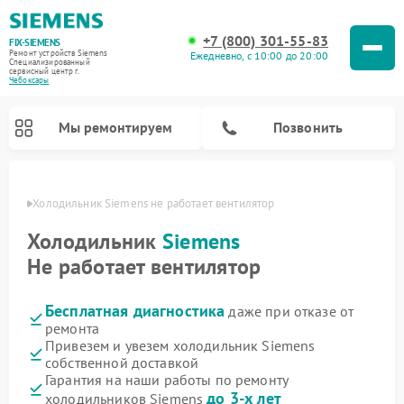
+7 (800) 301-55-83
FIX-SIEMENS
Ремонт устройств Siemens
Ежедневно, с 10:00 до 20:00
Специализированный
cервисный центр г.
Чебоксары
Мы ремонтируем
Позвонить
сарах
Холодильник Siemens не работает вентилятор
Холодильник
Siemens
Не работает вентилятор
Бесплатная диагностика
даже при отказе от
ремонта
Привезем и увезем холодильник Siemens
собственной доставкой
Ремонт стиральных машин Siemens
Ремонт варочных панелей Siemens
Ремонт микроволновых печей Siemens
Ремонт холодильных камер Siemens
Ремонт морозильных камер Siemens
Ремонт посудомоечных машин Siemens
Ремонт водонагревателей Siemens
Ремонт духовых шкафов Siemens
Ремонт парогенераторов Siemens
Гарантия на наши работы по ремонту
до 3-х лет
холодильников Siemens