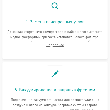
4. Замена неисправных узлов
Демонтаж сгоревшего компрессора и пайка нового агрегата
медно-фосфорным припоем. Установка нового фильтра-
осушителя. Замена изношенных вентиляторов обдува,
Подробнее
сломанных заслонок или поврежденных дверных петель.
5. Вакуумирование и заправка фреоном
Подключение вакуумного насоса для полного удаления
воздуха и влаги из контура. Заправка системы строго
дозированным объемом хладагента (R600a, R134a) по