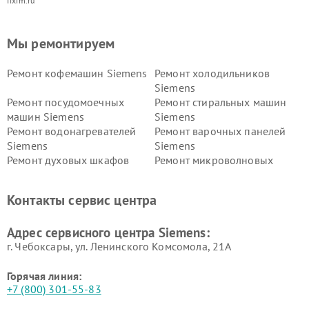
fixim.ru
Мы ремонтируем
Ремонт кофемашин Siemens
Ремонт холодильников
Siemens
Ремонт посудомоечных
Ремонт стиральных машин
машин Siemens
Siemens
Ремонт водонагревателей
Ремонт варочных панелей
Siemens
Siemens
Ремонт духовых шкафов
Ремонт микроволновых
Siemens
печей Siemens
Ремонт парогенераторов
Ремонт холодильных камер
Контакты сервис центра
Siemens
Siemens
Ремонт сервоприводов
Ремонт морозильных камер
Адрес сервисного центра Siemens:
Siemens
Siemens
г. Чебоксары, ул. Ленинского Комсомола, 21А
Горячая линия:
+7 (800) 301-55-83