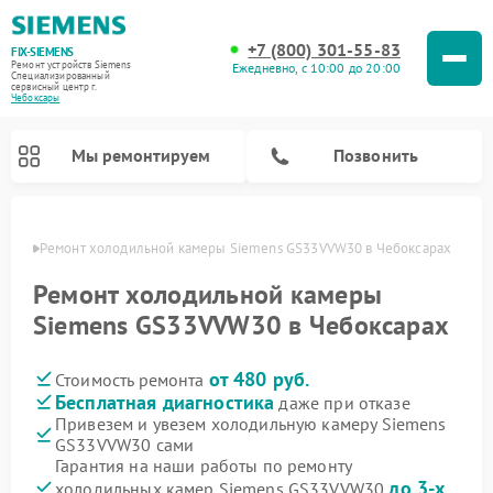
+7 (800) 301-55-83
FIX-SIEMENS
Ремонт устройств Siemens
Ежедневно, с 10:00 до 20:00
Специализированный
cервисный центр г.
Чебоксары
Мы ремонтируем
Позвонить
сарах
Ремонт холодильной камеры Siemens GS33VVW30 в Чебоксарах
Ремонт холодильной камеры
Siemens GS33VVW30 в Чебоксарах
от 480 руб.
Стоимость ремонта
Бесплатная диагностика
даже при отказе
Привезем и увезем холодильную камеру Siemens
GS33VVW30 сами
Ремонт посудомоечных машин Siemens
Ремонт водонагревателей Siemens
Ремонт духовых шкафов Siemens
Ремонт парогенераторов Siemens
Ремонт морозильных камер Siemens
Ремонт холодильников Siemens
Ремонт стиральных машин Siemens
Ремонт варочных панелей Siemens
Ремонт микроволновых печей Siemens
Гарантия на наши работы по ремонту
до 3-х
холодильных камер Siemens GS33VVW30