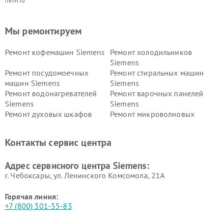
fixim.ru
Мы ремонтируем
Ремонт кофемашин Siemens
Ремонт холодильников
Siemens
Ремонт посудомоечных
Ремонт стиральных машин
машин Siemens
Siemens
Ремонт водонагревателей
Ремонт варочных панелей
Siemens
Siemens
Ремонт духовых шкафов
Ремонт микроволновых
Siemens
печей Siemens
Ремонт парогенераторов
Ремонт холодильных камер
Контакты сервис центра
Siemens
Siemens
Ремонт сервоприводов
Ремонт морозильных камер
Адрес сервисного центра Siemens:
Siemens
Siemens
г. Чебоксары, ул. Ленинского Комсомола, 21А
Горячая линия:
+7 (800) 301-55-83