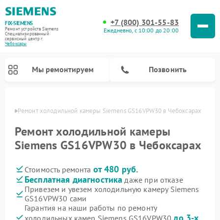
+7 (800) 301-55-83
FIX-SIEMENS
Ремонт устройств Siemens
Ежедневно, с 10:00 до 20:00
Специализированный
cервисный центр г.
Чебоксары
Мы ремонтируем
Позвонить
сарах
Ремонт холодильной камеры Siemens GS16VPW30 в Чебоксарах
Ремонт холодильной камеры
Siemens GS16VPW30 в Чебоксарах
от 480 руб.
Стоимость ремонта
Бесплатная диагностика
даже при отказе
Привезем и увезем холодильную камеру Siemens
GS16VPW30 сами
Ремонт посудомоечных машин Siemens
Ремонт водонагревателей Siemens
Ремонт духовых шкафов Siemens
Ремонт парогенераторов Siemens
Ремонт морозильных камер Siemens
Ремонт холодильников Siemens
Ремонт стиральных машин Siemens
Ремонт варочных панелей Siemens
Ремонт микроволновых печей Siemens
Гарантия на наши работы по ремонту
до 3-х
холодильных камер Siemens GS16VPW30