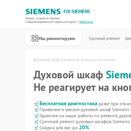
FIX-SIEMENS
Ремонт устройств Siemens
Специализированный cервисный центр г.
Чебоксары
Мы ремонтируем
Срочный ремонт
Це
emens в Чебоксарах
Духовой шкаф Siemens не реагирует на кнопки
Духовой шкаф
Siem
Не реагирует на кно
Бесплатная диагностика
даже при отказ
Привезем и увезем духовой шкаф Siemens 
Гарантия на наши работы по ремонту дух
Срочный ремонт духовых шкафов Siemens 
20%
Скидка для вас до
Ремонт холодильников Siemens
Ремонт посудомоечных машин Siemens
Ремонт стиральных машин Siemens
Ремонт водонагревателей Siemens
Ремонт варочных панелей Siemens
Ремонт микроволновых печей Siemens
Ремонт парогенераторов Siemens
Ремонт холодильных камер Siemens
Ремонт сервоприводов Siemens
Ремонт морозильных камер Siemens