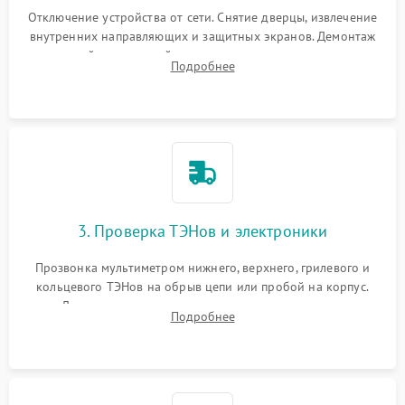
Отключение устройства от сети. Снятие дверцы, извлечение
внутренних направляющих и защитных экранов. Демонтаж
задней или верхней панели для прямого доступа к
Подробнее
нагревательным элементам, плате и вентиляторам.
3. Проверка ТЭНов и электроники
Прозвонка мультиметром нижнего, верхнего, грилевого и
кольцевого ТЭНов на обрыв цепи или пробой на корпус.
Диагностика термостата, датчиков температуры,
Подробнее
переключателя режимов и мотора конвекции.