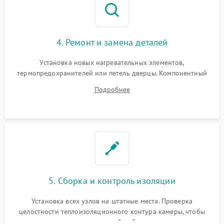
4. Ремонт и замена деталей
Установка новых нагревательных элементов,
термопредохранителей или петель дверцы. Компонентный
ремонт электронного модуля управления, замена
Подробнее
выгоревших реле, восстановление контактов и замена
уплотнителя.
5. Сборка и контроль изоляции
Установка всех узлов на штатные места. Проверка
целостности теплоизоляционного контура камеры, чтобы
исключить перегрев кухонной мебели и потерю тепла.