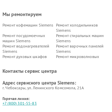
Мы ремонтируем
Ремонт кофемашин Siemens
Ремонт холодильников
Siemens
Ремонт посудомоечных
Ремонт стиральных машин
машин Siemens
Siemens
Ремонт водонагревателей
Ремонт варочных панелей
Siemens
Siemens
Ремонт духовых шкафов
Ремонт микроволновых
Siemens
печей Siemens
Ремонт парогенераторов
Ремонт холодильных камер
Контакты сервис центра
Siemens
Siemens
Ремонт сервоприводов
Ремонт морозильных камер
Адрес сервисного центра Siemens:
Siemens
Siemens
г. Чебоксары, ул. Ленинского Комсомола, 21А
Горячая линия:
+7 (800) 301-55-83