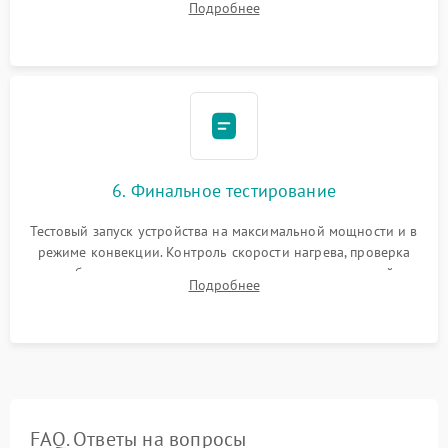
Подробнее
Надежная фиксация клемм и сборка корпуса шкафа.
6. Финальное тестирование
Тестовый запуск устройства на максимальной мощности и в
режиме конвекции. Контроль скорости нагрева, проверка
срабатывания термостата при достижении заданной
Подробнее
температуры и тест на отсутствие утечек тока.
FAQ. Ответы на вопросы