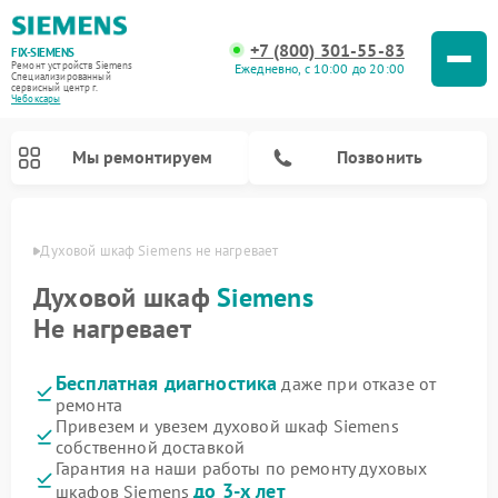
+7 (800) 301-55-83
FIX-SIEMENS
Ремонт устройств Siemens
Ежедневно, с 10:00 до 20:00
Специализированный
cервисный центр г.
Чебоксары
Мы ремонтируем
Позвонить
сарах
Духовой шкаф Siemens не нагревает
Духовой шкаф
Siemens
Не нагревает
Бесплатная диагностика
даже при отказе от
ремонта
Привезем и увезем духовой шкаф Siemens
собственной доставкой
Ремонт посудомоечных машин Siemens
Ремонт водонагревателей Siemens
Ремонт микроволновых печей Siemens
Ремонт холодильных камер Siemens
Ремонт морозильных камер Siemens
Ремонт холодильников Siemens
Ремонт стиральных машин Siemens
Ремонт варочных панелей Siemens
Ремонт парогенераторов Siemens
Гарантия на наши работы по ремонту духовых
до 3-х лет
шкафов Siemens